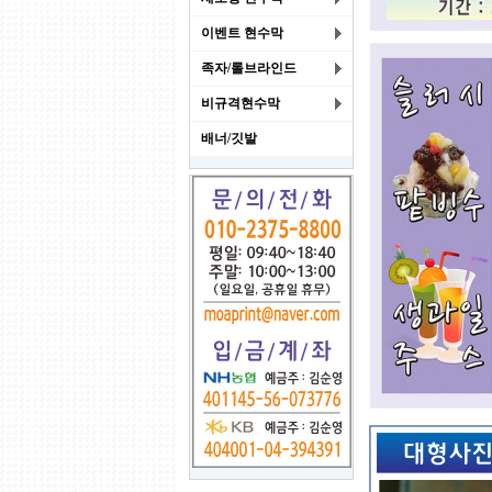
이벤트 현수막
족자/롤브라인드
비규격현수막
배너/깃발