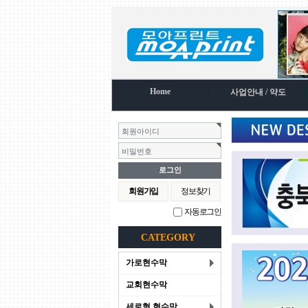
Home
사업안내 / 약도
회원아이디
비밀번호
회원가입
정보찾기
자동로그인
CATEGORY
가로현수막
교회현수막
세로형 현수막